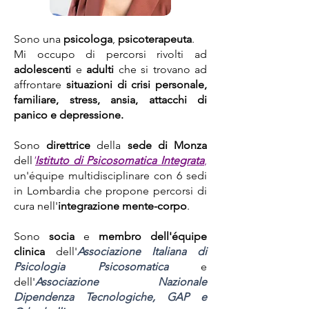
Sono una
psicologa
,
psicoterapeuta
.
Mi occupo di
percorsi
rivolti ad
adolescenti
e
adulti
che si trovano ad
affrontare
situazioni di
crisi personale,
f
amiliare, stress, ansia, attacchi di
panico e depressione.
Sono
direttrice
della
sede di Monza
dell
'
Istituto di Psicosomatica Integrata
,
un'équipe multidisciplinare con 6 sedi
in Lombardia che propone percorsi di
cura nell'
integrazione mente-corpo
.
Sono
socia
e
membro dell'équipe
clinica
dell'
Associazione Italiana di
Psicologia Psicosomatica
e
dell'
Associazione Nazionale
Dipendenza Tecnologiche, GAP e