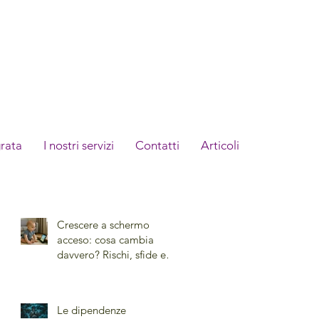
grata
I nostri servizi
Contatti
Articoli
Crescere a schermo
acceso: cosa cambia
davvero? Rischi, sfide e
nuove prospettive
educative
Le dipendenze